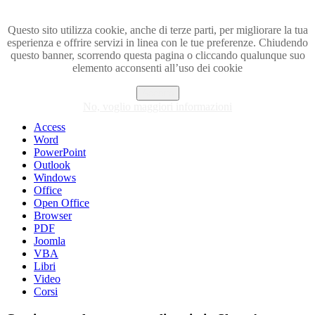
Questo sito utilizza cookie, anche di terze parti, per migliorare la tua
esperienza e offrire servizi in linea con le tue preferenze. Chiudendo
Visita i forum di SOS-OFFICE
questo banner, scorrendo questa pagina o cliccando qualunque suo
elemento acconsenti all’uso dei cookie
MENU
Accetto
Excel
No, voglio maggiori informazioni
Piccoli trucchi con Excel
Access
Word
PowerPoint
Outlook
Windows
Office
Open Office
Browser
PDF
Joomla
VBA
Libri
Video
Corsi