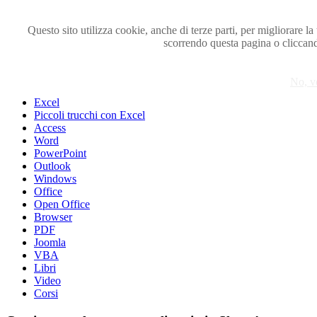
Questo sito utilizza cookie, anche di terze parti, per migliorare l
scorrendo questa pagina o cliccan
Visita i forum di SOS-OFFICE
MENU
No, v
Excel
Piccoli trucchi con Excel
Access
Word
PowerPoint
Outlook
Windows
Office
Open Office
Browser
PDF
Joomla
VBA
Libri
Video
Corsi