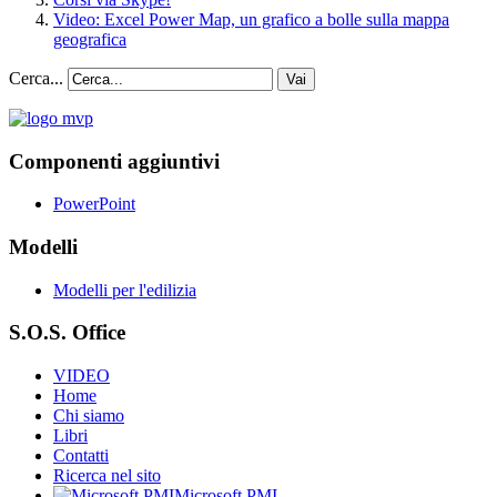
Video: Excel Power Map, un grafico a bolle sulla mappa
geografica
Cerca...
Vai
Componenti aggiuntivi
PowerPoint
Modelli
Modelli per l'edilizia
S.O.S. Office
VIDEO
Home
Chi siamo
Libri
Contatti
Ricerca nel sito
Microsoft PMI