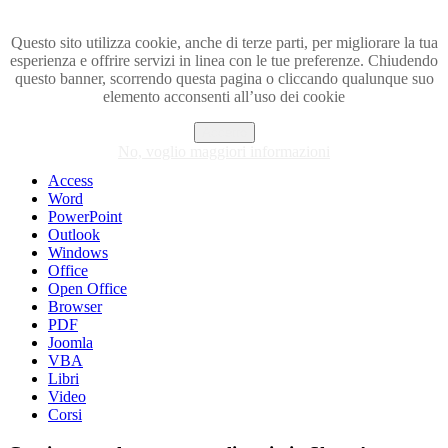
Questo sito utilizza cookie, anche di terze parti, per migliorare la tua
esperienza e offrire servizi in linea con le tue preferenze. Chiudendo
Visita i forum di SOS-OFFICE
questo banner, scorrendo questa pagina o cliccando qualunque suo
elemento acconsenti all’uso dei cookie
MENU
Accetto
Excel
No, voglio maggiori informazioni
Piccoli trucchi con Excel
Access
Word
PowerPoint
Outlook
Windows
Office
Open Office
Browser
PDF
Joomla
VBA
Libri
Video
Corsi