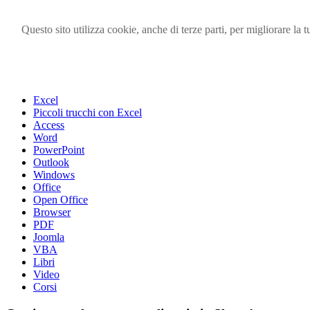
Questo sito utilizza cookie, anche di terze parti, per migliorare l
Visita i forum di SOS-OFFICE
MENU
Excel
Piccoli trucchi con Excel
Access
Word
PowerPoint
Outlook
Windows
Office
Open Office
Browser
PDF
Joomla
VBA
Libri
Video
Corsi