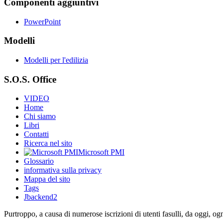
Componenti aggiuntivi
PowerPoint
Modelli
Modelli per l'edilizia
S.O.S. Office
VIDEO
Home
Chi siamo
Libri
Contatti
Ricerca nel sito
Microsoft PMI
Glossario
informativa sulla privacy
Mappa del sito
Tags
Jbackend2
Purtroppo, a causa di numerose iscrizioni di utenti fasulli, da oggi, og