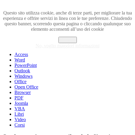
Questo sito utilizza cookie, anche di terze parti, per migliorare la tua
esperienza e offrire servizi in linea con le tue preferenze. Chiudendo
Visita i forum di SOS-OFFICE
questo banner, scorrendo questa pagina o cliccando qualunque suo
elemento acconsenti all’uso dei cookie
MENU
Accetto
Excel
No, voglio maggiori informazioni
Piccoli trucchi con Excel
Access
Word
PowerPoint
Outlook
Windows
Office
Open Office
Browser
PDF
Joomla
VBA
Libri
Video
Corsi