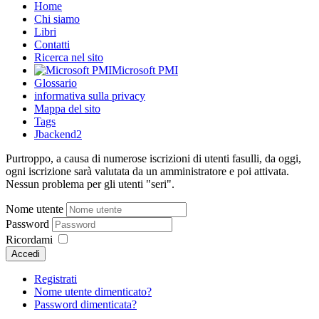
Home
Chi siamo
Libri
Contatti
Ricerca nel sito
Microsoft PMI
Glossario
informativa sulla privacy
Mappa del sito
Tags
Jbackend2
Purtroppo, a causa di numerose iscrizioni di utenti fasulli, da oggi,
ogni iscrizione sarà valutata da un amministratore e poi attivata.
Nessun problema per gli utenti "seri".
Nome utente
Password
Ricordami
Accedi
Registrati
Nome utente dimenticato?
Password dimenticata?