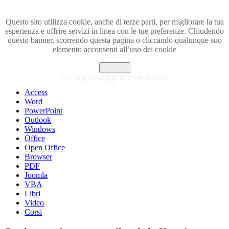
Questo sito utilizza cookie, anche di terze parti, per migliorare la tua
esperienza e offrire servizi in linea con le tue preferenze. Chiudendo
Visita i forum di SOS-OFFICE
questo banner, scorrendo questa pagina o cliccando qualunque suo
elemento acconsenti all’uso dei cookie
MENU
Accetto
Excel
No, voglio maggiori informazioni
Piccoli trucchi con Excel
Access
Word
PowerPoint
Outlook
Windows
Office
Open Office
Browser
PDF
Joomla
VBA
Libri
Video
Corsi