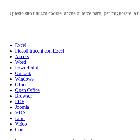
Questo sito utilizza cookie, anche di terze parti, per migliorare l
Visita i forum di SOS-OFFICE
MENU
Excel
Piccoli trucchi con Excel
Access
Word
PowerPoint
Outlook
Windows
Office
Open Office
Browser
PDF
Joomla
VBA
Libri
Video
Corsi