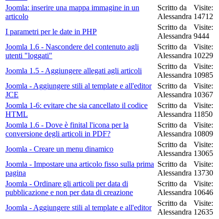
Joomla: inserire una mappa immagine in un
Scritto da
Visite:
articolo
Alessandra
14712
Scritto da
Visite:
I parametri per le date in PHP
Alessandra
9444
Joomla 1.6 - Nascondere del contenuto agli
Scritto da
Visite:
utenti "loggati"
Alessandra
10229
Scritto da
Visite:
Joomla 1.5 - Aggiungere allegati agli articoli
Alessandra
10985
Joomla - Aggiungere stili al template e all'editor
Scritto da
Visite:
JCE
Alessandra
10367
Joomla 1-6: evitare che sia cancellato il codice
Scritto da
Visite:
HTML
Alessandra
11850
Joomla 1.6 - Dove è finital l'icona per la
Scritto da
Visite:
conversione degli articoli in PDF?
Alessandra
10809
Scritto da
Visite:
Joomla - Creare un menu dinamico
Alessandra
13065
Joomla - Impostare una articolo fisso sulla prima
Scritto da
Visite:
pagina
Alessandra
13730
Joomla - Ordinare gli articoli per data di
Scritto da
Visite:
pubblicazione e non per data di creazione
Alessandra
10646
Scritto da
Visite:
Joomla - Aggiungere stili al template e all'editor
Alessandra
12635