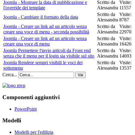
Joomla - Mostrare la data di pubblicazione e
Scritto da
Visite:
l'override dei template
Alessandra
11557
Scritto da
Visite:
Joomla - Cambiare il formato della data
Alessandra
8787
Joomla - Creare un link ad un articolo senza
Scritto da
Visite:
creare una voce di menu - seconda possibilità
Alessandra
22970
Joomla - Creare un link ad un articolo senza
Scritto da
Visite:
creare una voce di menu
Alessandra
16426
Joomla Permettere l'invio articoli da Front end
Scritto da
Visite:
senza che il menu per il login sia visibile sul sito
Alessandra
14693
Joomla Rendere sempri visibili le voci dei
Scritto da
Visite:
sottomenu
Alessandra
13537
Cerca...
Vai
Componenti aggiuntivi
PowerPoint
Modelli
Modelli per l'edilizia