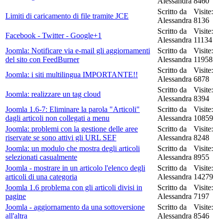
Alessandra
8460
Scritto da
Visite:
Limiti di caricamento di file tramite JCE
Alessandra
8136
Scritto da
Visite:
Facebook - Twitter - Google+1
Alessandra
11134
Joomla: Notificare via e-mail gli aggiornamenti
Scritto da
Visite:
del sito con FeedBurner
Alessandra
11958
Scritto da
Visite:
Joomla: i siti multilingua IMPORTANTE!!
Alessandra
6878
Scritto da
Visite:
Joomla: realizzare un tag cloud
Alessandra
8394
Joomla 1.6-7: Eliminare la parola "Articoli"
Scritto da
Visite:
dagli articoli non collegati a menu
Alessandra
10859
Joomla: problemi con la gestione delle aree
Scritto da
Visite:
riservate se sono attivi gli URL SEF
Alessandra
8248
Joomla: un modulo che mostra degli articoli
Scritto da
Visite:
selezionati casualmente
Alessandra
8955
Joomla - mostrare in un articolo l'elenco degli
Scritto da
Visite:
articoli di una categoria
Alessandra
14279
Joomla 1.6 problema con gli articoli divisi in
Scritto da
Visite:
pagine
Alessandra
7197
Joomla - aggiornamento da una sottoversione
Scritto da
Visite:
all'altra
Alessandra
8546