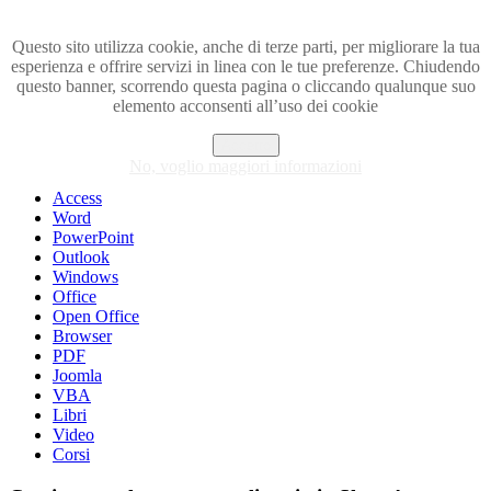
Questo sito utilizza cookie, anche di terze parti, per migliorare la tua
esperienza e offrire servizi in linea con le tue preferenze. Chiudendo
Visita i forum di SOS-OFFICE
questo banner, scorrendo questa pagina o cliccando qualunque suo
elemento acconsenti all’uso dei cookie
MENU
Accetto
Excel
No, voglio maggiori informazioni
Piccoli trucchi con Excel
Access
Word
PowerPoint
Outlook
Windows
Office
Open Office
Browser
PDF
Joomla
VBA
Libri
Video
Corsi