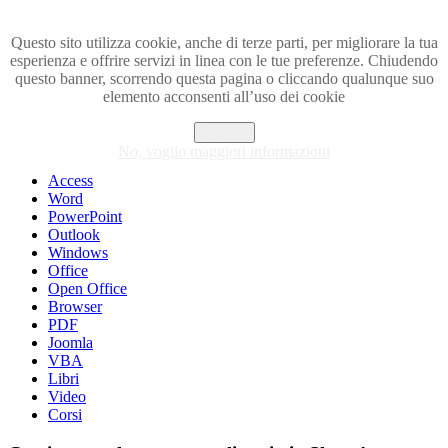
Questo sito utilizza cookie, anche di terze parti, per migliorare la tua
esperienza e offrire servizi in linea con le tue preferenze. Chiudendo
Visita i forum di SOS-OFFICE
questo banner, scorrendo questa pagina o cliccando qualunque suo
elemento acconsenti all’uso dei cookie
MENU
Accetto
Excel
No, voglio maggiori informazioni
Piccoli trucchi con Excel
Access
Word
PowerPoint
Outlook
Windows
Office
Open Office
Browser
PDF
Joomla
VBA
Libri
Video
Corsi