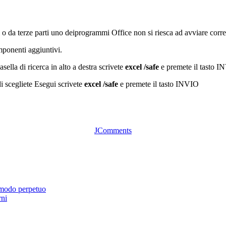
o da terze parti uno deiprogrammi Office non si riesca ad avviare corre
omponenti aggiuntivi.
sella di ricerca in alto a destra scrivete
excel /safe
e premete il tasto 
ndi scegliete Esegui scrivete
excel /safe
e premete il tasto INVIO
JComments
 modo perpetuo
rni