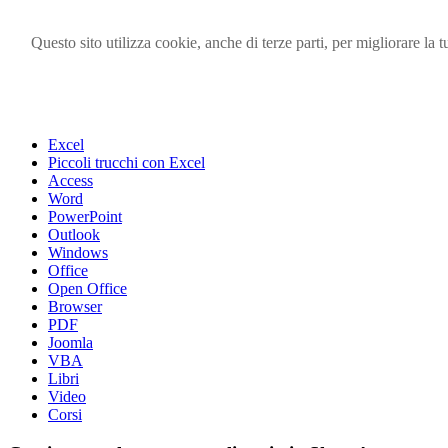
Questo sito utilizza cookie, anche di terze parti, per migliorare l
Visita i forum di SOS-OFFICE
MENU
Excel
Piccoli trucchi con Excel
Access
Word
PowerPoint
Outlook
Windows
Office
Open Office
Browser
PDF
Joomla
VBA
Libri
Video
Corsi