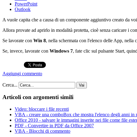
PowerPoint
Outlook
A vuole capita che a causa di un componente aggiuntivo creato da voi 
Allora provate ad aprirlo in modalità protetta, cioè senza caricare i c
Se lavorate con
Win 8
, nella schermata con l'elenco delle App, nella ca
Se, invece, lavorate con
Windows 7
, fate clic sul pulsante Start, qui
Aggiungi commento
Cerca...
Vai
Articoli con argomenti simili
Video: bloccare i file recenti
VBA - creare una comboBox che mostra l'elenco degli anni in
Office 2010 - salvare le immagini inserite nei file come file este
PDF - Convertire in PDF da Office 2007
VBA - Blocchi di commento