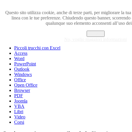
Questo sito utilizza cookie, anche di terze parti, per migliorare la tua 
linea con le tue preferenze. Chiudendo questo banner, scorrendo
Visita i forum di SOS-OFFICE
qualunque suo elemento acconsenti all’uso dei
MENU
Accetto
No, voglio maggiori informazioni
Excel
Piccoli trucchi con Excel
Access
Word
PowerPoint
Outlook
Windows
Office
Open Office
Browser
PDF
Joomla
VBA
Libri
Video
Corsi