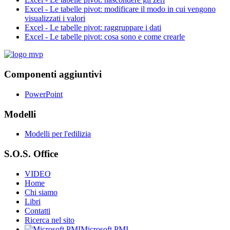
Excel - Le tabelle pivot: modificare il modo in cui vengono
visualizzati i valori
Excel - Le tabelle pivot: raggruppare i dati
Excel - Le tabelle pivot: cosa sono e come crearle
Componenti aggiuntivi
PowerPoint
Modelli
Modelli per l'edilizia
S.O.S. Office
VIDEO
Home
Chi siamo
Libri
Contatti
Ricerca nel sito
Microsoft PMI