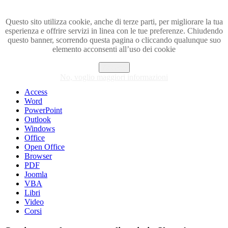
Questo sito utilizza cookie, anche di terze parti, per migliorare la tua
esperienza e offrire servizi in linea con le tue preferenze. Chiudendo
Visita i forum di SOS-OFFICE
questo banner, scorrendo questa pagina o cliccando qualunque suo
elemento acconsenti all’uso dei cookie
MENU
Accetto
Excel
No, voglio maggiori informazioni
Piccoli trucchi con Excel
Access
Word
PowerPoint
Outlook
Windows
Office
Open Office
Browser
PDF
Joomla
VBA
Libri
Video
Corsi