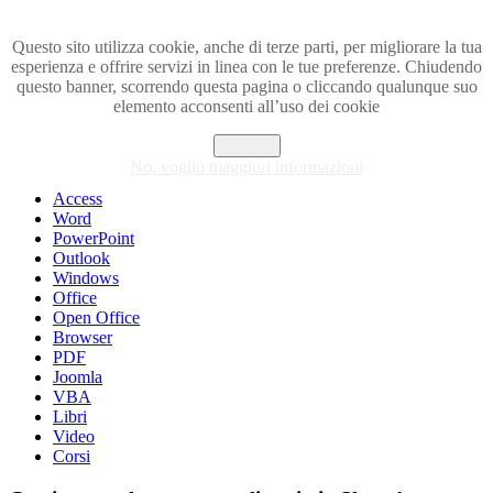
Questo sito utilizza cookie, anche di terze parti, per migliorare la tua
esperienza e offrire servizi in linea con le tue preferenze. Chiudendo
Visita i forum di SOS-OFFICE
questo banner, scorrendo questa pagina o cliccando qualunque suo
elemento acconsenti all’uso dei cookie
MENU
Accetto
Excel
No, voglio maggiori informazioni
Piccoli trucchi con Excel
Access
Word
PowerPoint
Outlook
Windows
Office
Open Office
Browser
PDF
Joomla
VBA
Libri
Video
Corsi