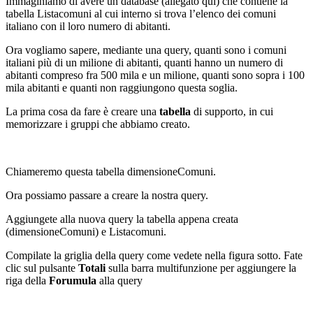
Immaginiamo di avere un database (allegato qui) che contiene la
tabella Listacomuni al cui interno si trova l’elenco dei comuni
italiano con il loro numero di abitanti.
Ora vogliamo sapere, mediante una query, quanti sono i comuni
italiani più di un milione di abitanti, quanti hanno un numero di
abitanti compreso fra 500 mila e un milione, quanti sono sopra i 100
mila abitanti e quanti non raggiungono questa soglia.
La prima cosa da fare è creare una
tabella
di supporto, in cui
memorizzare i gruppi che abbiamo creato.
Chiameremo questa tabella dimensioneComuni.
Ora possiamo passare a creare la nostra query.
Aggiungete alla nuova query la tabella appena creata
(dimensioneComuni) e Listacomuni.
Compilate la griglia della query come vedete nella figura sotto. Fate
clic sul pulsante
Totali
sulla barra multifunzione per aggiungere la
riga della
Forumula
alla query