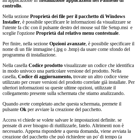
all'applicazione in I
nstallazione applicazioni nel Pannello di
controllo
.
Nella sezione
Proprietà dei file per il pacchetto di Windows
Installer
, è possibile specificare le informazioni da visualizzare se
l'utente fa clic con il pulsante destro del mouse sul file Setup.msi e
sceglie l'opzione
Proprietà dal relativo menu contestuale
.
Per finire, nella sezione
Opzioni avanzate
, è possibile specificare il
nome di un file immagine (.jpg o .bmp) da usare come sfondo del
programma di installazione.
Nella casella
Codice prodotto
visualizzate un codice che identifica
in modo univoco una particolare versione del prodotto. Nella
casella,
Codice di aggiornamento,
trovate un altro codice viene
utilizzato per creare versioni del prodotto correlate già installate. Per
ulteriori informazioni su queste ultime opzioni, utilizzate il
collegamento presente sulla schermata che stiamo analizzando.
Quando avete completato anche questa schermata, premete il
pulsante
Ok
per avviare la creazione del pacchetto.
Access vi chiede se volete salvare le impostazioni definite. se
pensate di aver bisogno di riutilizzarle, fatelo. Altrimenti non è
necessario. Appena rispondete a questa domanda, viene avviata la
creazione del pacchetto che può richiedere un po' di tempo (a