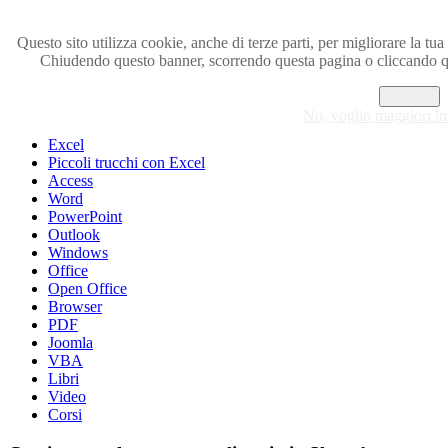
Questo sito utilizza cookie, anche di terze parti, per migliorare la tua 
Chiudendo questo banner, scorrendo questa pagina o cliccando q
Visita i forum di SOS-OFFICE
Accetto
MENU
No, voglio maggiori i
Excel
Piccoli trucchi con Excel
Access
Word
PowerPoint
Outlook
Windows
Office
Open Office
Browser
PDF
Joomla
VBA
Libri
Video
Corsi